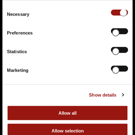
Consent
Necessary
Selection
Preferences
Statistics
Marketing
Alle Termine
Show details
89,90 €
DO.
05.11.2026 | 19:00 UHR
Das Dark Dinner
Allow all
Gasthaus Löwenthor
Bruchsaler Str. 4
75053 Gondelsheim
Allow selection