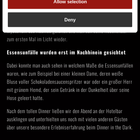
Allow selection
gebracht. Die Kerzen wurden angezündet und es kam einem vor
als wäre der Raum nun mit hellstem Licht erleuchtet, dabei waren
Deny
es eigentlich nur sieben Kerzen. Endlich wurde auch das
Mysterium des Raumes gelüftet und man sah seine Nebensitzer
zum ersten Mal im Licht wieder.
Essensunfälle wurden erst im Nachhinein gesichtet
Dabei konnte man auch sehen in welchem Maße die Essensunfällen
waren, wie zum Beispiel bei einer kleinen Dame, deren weiße
Bluse voller Schokoladensaucenspritzer war oder ein großer Herr
mit grünem Hemd, der sein Getränk in der Dunkelheit über seine
Hose geleert hatte.
Nach dem tollen Dinner ließen wir den Abend an der Hotelbar
ausklingen und unterhielten uns noch mit vielen anderen Gästen
über unsere besondere Erlebniserfahrung beim Dinner in the Dark.