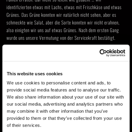
identifizierten etwas mit Lachs, etwas mit Frischkäse und etwas
Grünes. Das Grüne konnten wir natürlich nicht sehen, aber es
schmeckte wie Salat, aber die Sorte konnten wir nicht erahnen,
also einigten wir uns auf etwas Grünes. Nach dem ersten Gang
wurde uns unsere Vermutung von der Servicekraft bestätigt.
Zwischen den Gängen war das Auge intensiv damit beschäftigt
etwas im Raum zu suchen, was es sehen konnte, doch es gab
einfach nichts. Langsam wurde es für die Augen so anstrengend,
This website uses cookies
dass ich beschloss sie einfach für die nächsten Minuten zu
We use cookies to personalise content and ads, to
schließen … etwas zu sehen zu verpassen war ohnehin nicht
provide social media features and to analyse our traffic.
möglich.
We also share information about your use of our site with
our social media, advertising and analytics partners who
Eine Herausforderung jagt die Nächste
may combine it with other information that you’ve
provided to them or that they’ve collected from your use
Der Hauptgang wurde serviert und dieser war eine richtige
of their services.
Herausforderung zu speisen. Es war ein Stück Hähnchenfleisch,