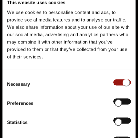
This website uses cookies
72160 Horb-Dettingen
We use cookies to personalise content and ads, to
TICKETS KAUFEN
provide social media features and to analyse our traffic.
We also share information about your use of our site with
our social media, advertising and analytics partners who
may combine it with other information that you’ve
79,90 €
DO.
12.11.2026 | 19:00 UHR
provided to them or that they’ve collected from your use
Gasthof Adler
of their services.
Alte Straße 3
72160 Horb-Dettingen
Consent
TICKETS KAUFEN
Necessary
Selection
Preferences
79,90 €
SA.
14.11.2026 | 19:00 UHR
Gasthof Adler
Statistics
Alte Straße 3
72160 Horb-Dettingen