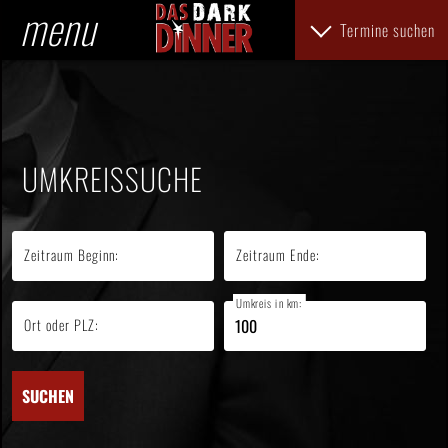
menu
Termine suchen
UMKREISSUCHE
Zeitraum Beginn:
Zeitraum Ende:
Umkreis in km:
Ort oder PLZ:
SUCHEN