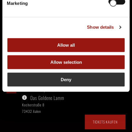
Marketing
TICKETS KAUFEN
Show details
79,90 €
SO.
15.11.2026 | 17:00 UHR
Gasthof Adler
Allow all
Alte Straße 3
72160 Horb-Dettingen
Allow selection
TICKETS KAUFEN
Deny
79,90 €
DO.
19.11.2026 | 19:00 UHR
Das Goldene Lamm
Kocherstraße 8
73432 Aalen
TICKETS KAUFEN